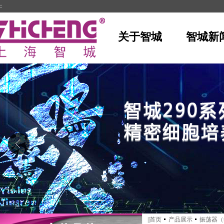
：
关于智城
智城新
||
首页
产品展示
振荡器（