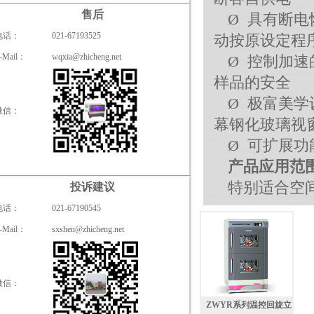
售后
Ø 具有断
电话：
021-67193525
动按原设定程
-Mail：
wqxia@zhicheng.net
Ø 控制加
样品的安全
Ø 极富美
微信：
幕钢化玻璃视
Ø 可扩展
产品应用范
特别适合空
投诉建议
电话：
021-67190545
-Mail：
sxshen@zhicheng.net
微信：
ZWYR系列温控回旋立