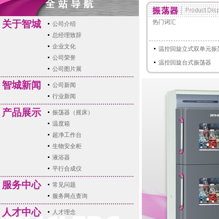
关于智城
热门词汇
公司介绍
总经理致辞
企业文化
温控回旋立式双单元振
公司荣誉
温控回旋台式振荡器
公司图片展
智城新闻
公司新闻
行业新闻
产品展示
振荡器（摇床）
温度箱
超净工作台
生物安全柜
液浴器
平行合成仪
服务中心
常见问题
服务网点查询
人才中心
人才理念