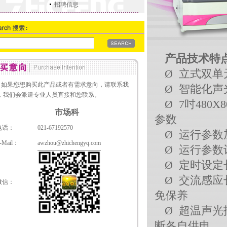
招聘信息
产品技术特
Ø 立式双
如果您想购买此产品或者有需求意向，请联系我
Ø 智能化
，我们会派遣专业人员直接和您联系。
Ø 7吋48
市场科
参数
电话：
021-67192570
Ø 运行参
-Mail：
awzhou@zhichengyq.com
Ø 运行参
Ø 定时设定
Ø 交流感
微信：
免保养
Ø 超温声
断各自供电